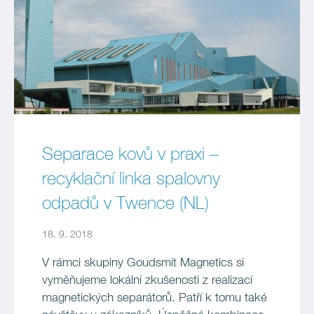
Separace kovů v praxi –
recyklační linka spalovny
odpadů v Twence (NL)
18. 9. 2018
V rámci skupiny Goudsmit Magnetics si
vyměňujeme lokální zkušenosti z realizací
magnetických separátorů. Patří k tomu také