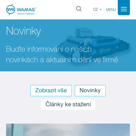
CZ
MENU
Novinky
Buďte informováni o našich
novinkách a aktuálním dění ve firmě
Sort: 1 1
Zobrazit vše
Novinky
Články ke stažení