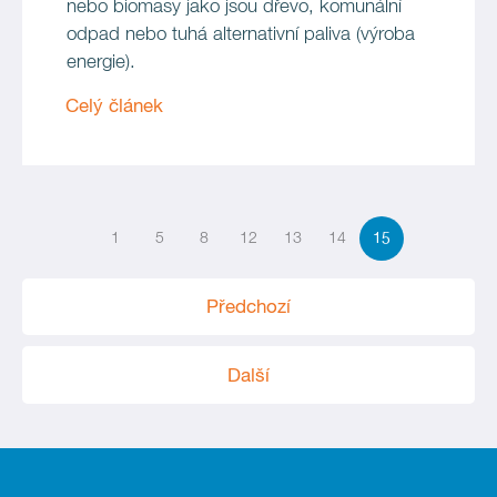
nebo biomasy jako jsou dřevo, komunální
odpad nebo tuhá alternativní paliva (výroba
energie).
Celý článek
1
5
8
12
13
14
15
Předchozí
Další