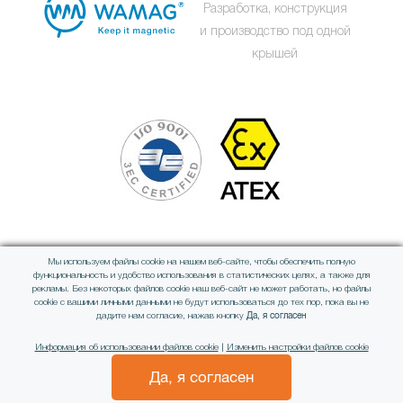
Разработка, конструкция
и производство под одной
крышей
Мы используем файлы cookie на нашем веб-сайте, чтобы обеспечить полную
Член международной группы
функциональность и удобство использования в статистических целях, а также для
рекламы. Без некоторых файлов cookie наш веб-сайт не может работать, но файлы
cookie с вашими личными данными не будут использоваться до тех пор, пока вы не
Да, я согласен
дадите нам согласие, нажав кнопку
Информация об использовании файлов cookie
|
Изменить настройки файлов cookie
Да, я согласен
All rights reserved © WAMAG, spol. s r.o.