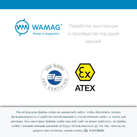
Разработка, конструкция
и производство под одной
крышей
Мы используем файлы cookie на нашем веб-сайте, чтобы обеспечить полную
Член международной группы
функциональность и удобство использования в статистических целях, а также для
рекламы. Без некоторых файлов cookie наш веб-сайт не может работать, но файлы
cookie с вашими личными данными не будут использоваться до тех пор, пока вы не
Да, я согласен
дадите нам согласие, нажав кнопку