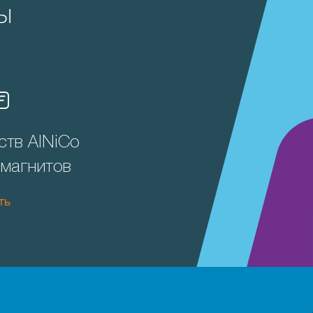
ы
ств АlNiCo
 магнитов
ть