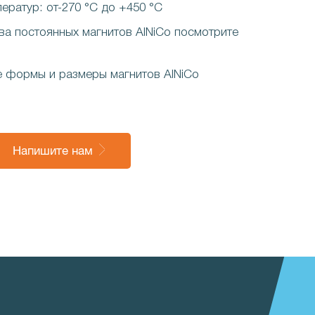
ератур: от-270 °C до +450 °C
ва постоянных магнитов AlNiCo посмотрите
е формы и размеры магнитов AlNiCo
Напишите нам