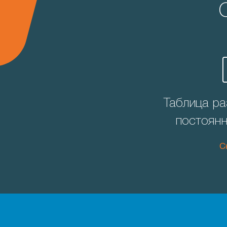
Таблица ра
постоянн
С