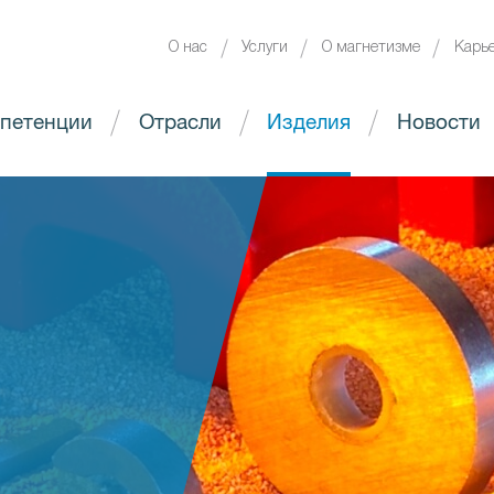
О нас
Услуги
О магнетизме
Карь
петенции
Отрасли
Изделия
Новости