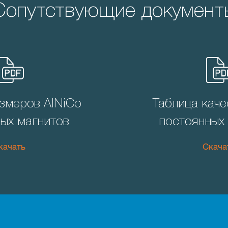
Сопутствующие документ
змеров AlNiCo
Таблица каче
ых магнитов
постоянных
качать
Скача