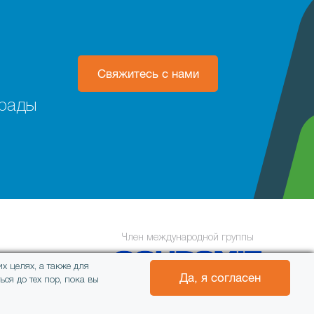
Свяжитесь с нами
 рады
Член международной группы
х целях, а также для
Да, я согласен
ся до тех пор, пока вы