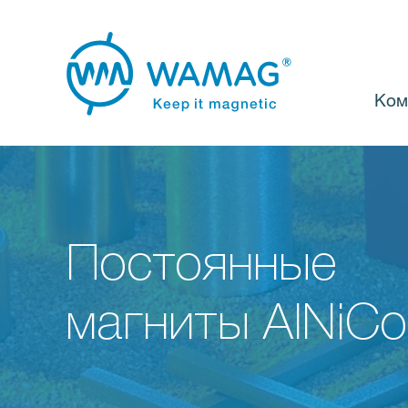
Ком
Постоянные
магниты AlNiCo