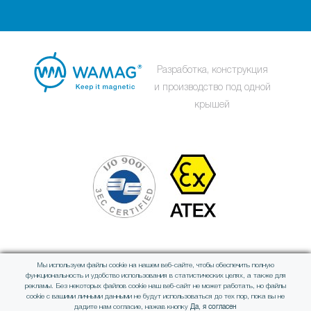
Разработка, конструкция
и производство под одной
крышей
Мы используем файлы cookie на нашем веб-сайте, чтобы обеспечить полную
Член международной группы
функциональность и удобство использования в статистических целях, а также для
рекламы. Без некоторых файлов cookie наш веб-сайт не может работать, но файлы
cookie с вашими личными данными не будут использоваться до тех пор, пока вы не
Да, я согласен
дадите нам согласие, нажав кнопку