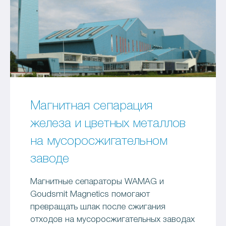
Магнитная сепарация
железа и цветных металлов
на мусоросжигательном
заводе
Магнитные сепараторы WAMAG и
Goudsmit Magnetics помогают
превращать шлак после сжигания
отходов на мусоросжигательных заводах