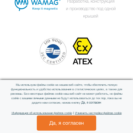
Разработка, конструкция
и производство под одной
крышей
Мы используем файлы cookie на нашем веб-сайте, чтобы обеспечить полную
Член международной группы
функциональность и удобство использования в статистических целях, а также для
рекламы. Без некоторых файлов cookie наш веб-сайт не может работать, но файлы
cookie с вашими личными данными не будут использоваться до тех пор, пока вы не
Да, я согласен
дадите нам согласие, нажав кнопку
Информация об использовании файлов cookie
|
Изменить настройки файлов cookie
Да, я согласен
All rights reserved © WAMAG, spol. s r.o.