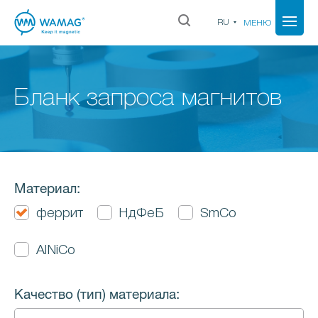
RU
МЕНЮ
Бланк запроса магнитов
Материал:
феррит
НдФеБ
SmCo
AlNiCo
Качество (тип) материала: