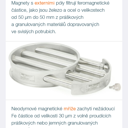
Magnety s
externími
póly filtrují feromagnetické
částice, jako jsou železo a ocel o velikostech
od 50 μm do 50 mm z práškových
a granulovaných materiálů dopravovaných
ve svislých potrubích.
Neodymové magnetické
mříže
zachytí nežádoucí
Fe částice od velikosti 30 µm z volně proudících
práškových nebo jemných granulovaných