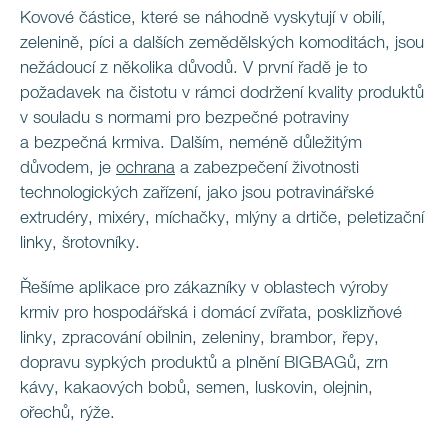
Kovové částice, které se náhodně vyskytují v obilí,
zelenině, píci a dalších zemědělských komoditách, jsou
nežádoucí z několika důvodů. V první řadě je to
požadavek na čistotu v rámci dodržení kvality produktů
v souladu s normami pro bezpečné potraviny
a bezpečná krmiva. Dalším, neméně důležitým
důvodem, je
ochrana
a zabezpečení životnosti
technologických zařízení, jako jsou potravinářské
extrudéry, mixéry, míchačky, mlýny a drtiče, peletizační
linky, šrotovníky.
Řešíme aplikace pro zákazníky v oblastech výroby
krmiv pro hospodářská i domácí zvířata, posklizňové
linky, zpracování obilnin, zeleniny, brambor, řepy,
dopravu sypkých produktů a plnění BIGBAGů, zrn
kávy, kakaových bobů, semen, luskovin, olejnin,
ořechů, rýže.