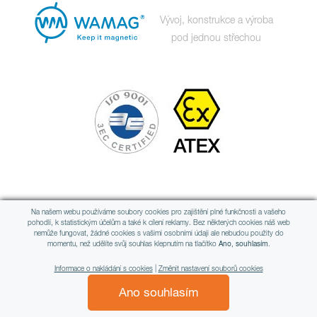
Vývoj, konstrukce a výroba
pod jednou střechou
Člen mezinárodní skupiny
Na našem webu používáme soubory cookies pro zajištění plné funkčnosti a vašeho
pohodlí, k statistickým účelům a také k cílení reklamy. Bez některých cookies náš web
nemůže fungovat, žádné cookies s vašimi osobními údaji ale nebudou použity do
momentu, než udělíte svůj souhlas klepnutím na tlačítko
Ano, souhlasím.
Informace o nakládání s cookies
|
Změnit nastavení souborů cookies
Ano souhlasím
All rights reserved © WAMAG, spol. s r.o.