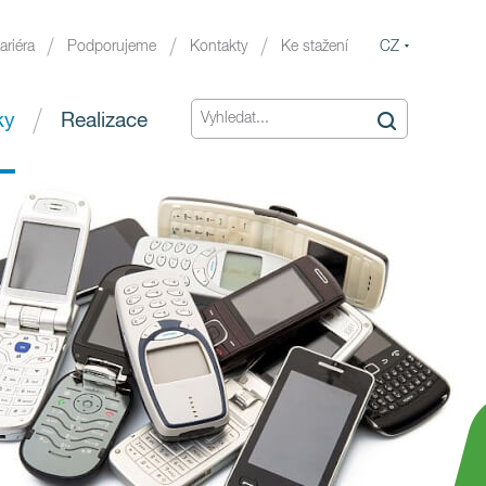
CZ
ariéra
Podporujeme
Kontakty
Ke stažení
ky
Realizace