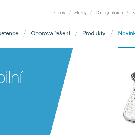
O nás
Služby
O magnetismu
K
etence
Oborová řešení
Produkty
Novin
lní