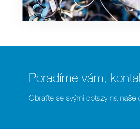
Poradíme vám, kontak
Obraťte se svými dotazy na naše