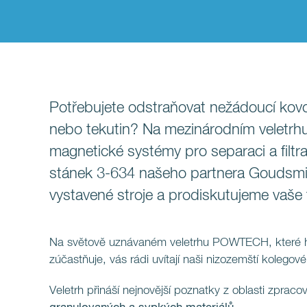
Potřebujete odstraňovat nežádoucí kovo
nebo tekutin? Na mezinárodním veletr
magnetické systémy pro separaci a filtr
stánek 3-634 našeho partnera Goudsm
vystavené stroje a prodiskutujeme vaše 
Na světově uznávaném veletrhu POWTECH, které h
zúčastňuje, vás rádi uvítají naši nizozemští kolegov
Veletrh přináší nejnovější poznatky z oblasti zprac