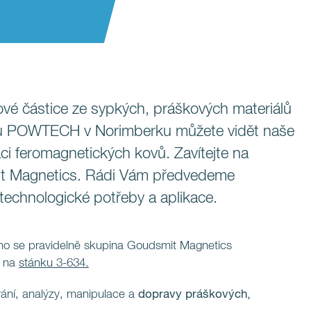
vé částice ze sypkých, práškových materiálů
hu POWTECH v Norimberku můžete vidět naše
aci feromagnetických kovů. Zavítejte na
it Magnetics. Rádi Vám předvedeme
technologické potřeby a aplikace.
o se pravidelně skupina Goudsmit Magnetics
é na
stánku 3-634.
ování, analýzy, manipulace a
dopravy
práškových,