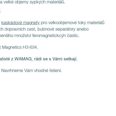
 a velké objemy sypkých materiálů.
.
é
kaskádové magnety
pro velkoobjemové toky materiálů
ních dopravních cest, bubnové separátory anebo
menšího množství feromagnetickcýh částic.
t Magnetics H3-634.
ialisté z WAMAG, rádi se s Vámi setkají.
. Navrhneme Vám vhodné řešení.