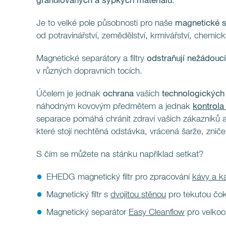
granulovaných a sypkých materiálů
.
Je to velké pole působnosti pro naše
magnetické se
od potravinářství, zemědělství, krmivářství, chemic
Magnetické separátory a filtry
odstraňují nežádouc
v různých dopravních tocích.
Účelem je jednak
ochrana
vašich
technologických 
náhodným kovovým předmětem a jednak
kontrola 
separace pomáhá chránit zdraví vašich zákazníků 
které stojí nechtěná odstávka, vrácená šarže, zni
S čím se můžete na stánku například setkat?
EHEDG magnetický filtr pro zpracování
kávy a k
Magnetický filtr s
dvojitou stěnou
pro tekutou čok
Magnetický separátor
Easy Cleanflow
pro velkoo