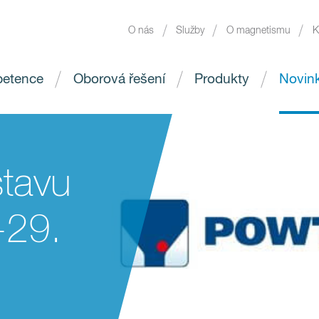
O nás
Služby
O magnetismu
K
etence
Oborová řešení
Produkty
Novin
tavu
29.