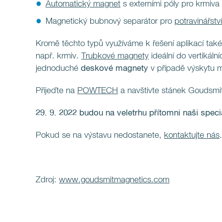
Automatický magnet
s externími póly pro krmiva
Magnetický bubnový separátor pro
potravinářství
Kromě těchto typů využíváme k řešení aplikací tak
např. krmiv.
Trubkové magnety
ideální do vertikál
jednoduché
deskové magnety
v případě výskytu 
Přijeďte na
POWTECH
a navštivte stánek Goudsmi
29. 9. 2022 budou na veletrhu přítomni naši spec
Pokud se na výstavu nedostanete,
kontaktujte nás
Zdroj:
www.goudsmitmagnetics.com