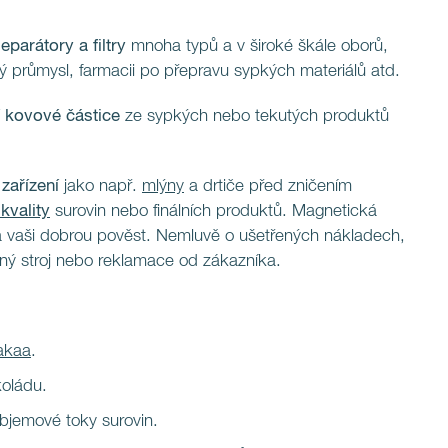
parátory a filtry
mnoha typů a v široké škále oborů,
ký průmysl, farmacii po přepravu sypkých materiálů atd.
í kovové částice
ze sypkých nebo tekutých produktů
zařízení
jako např.
mlýny
a drtiče před zničením
kvality
surovin nebo finálních produktů. Magnetická
a vaši dobrou pověst. Nemluvě o ušetřených nákladech,
čený stroj nebo reklamace od zákazníka.
akaa
.
oládu.
bjemové toky surovin.