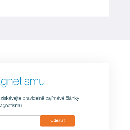
agnetismu
 získávejte pravidelně zajímávé články
magnetismu
Odeslat