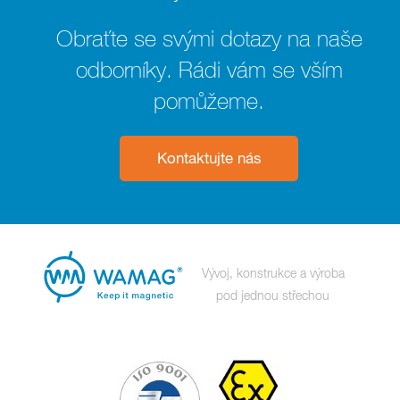
Obraťte se svými dotazy na naše
odborníky. Rádi vám se vším
pomůžeme.
Kontaktujte nás
Vývoj, konstrukce a výroba
pod jednou střechou