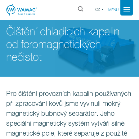
CZ
MENU
Čištění chladicích kapalin
od feromagnetických
nečistot
Pro čištění provozních kapalin používaných
při zpracování kovů jsme vyvinuli mokrý
magnetický bubnový separátor. Jeho
speciální magnetický systém vytváří silné
magnetické pole, které separuje z použité