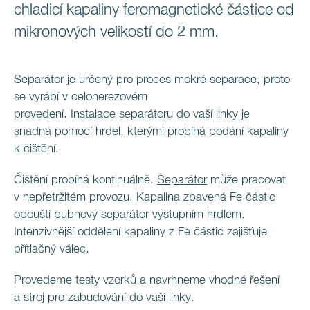
chladicí kapaliny feromagnetické částice od
mikronových velikostí do 2 mm.
Separátor je určený pro proces mokré separace, proto
se vyrábí v celonerezovém
provedení. Instalace separátoru do vaší linky je
snadná pomocí hrdel, kterými probíhá podání kapaliny
k čištění.
Čištění probíhá kontinuálně.
Separátor
může pracovat
v nepřetržitém provozu. Kapalina zbavená Fe částic
opouští bubnový separátor výstupním hrdlem.
Intenzivnější oddělení kapaliny z Fe částic zajišťuje
přítlačný válec.
Provedeme testy vzorků a navrhneme vhodné řešení
a stroj pro zabudování do vaší linky.