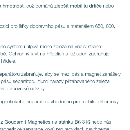
á hmotnost
, což pomáhá
zlepšit mobilitu drtiče
nebo
ozici pro šířky dopravního pásu s materiálem 650, 800,
o systému ulpívá méně železa na vnější straně
žbě
. Ochranný kryt na hřídelích a ložiscích zabraňuje
hřídele.
eparátoru zabraňuje, aby se mezi pás a magnet zanášely
 pásu separátoru, tlumí nárazy přitahovaného železa
 čas pracovníků údržby.
gnetického separátoru vhodného pro mobilní drtící linky
y z Goudsmit Magnetics
na
stánku B6 316
nebo nás
magnetické separace kovů pro recyklaci, navrhneme