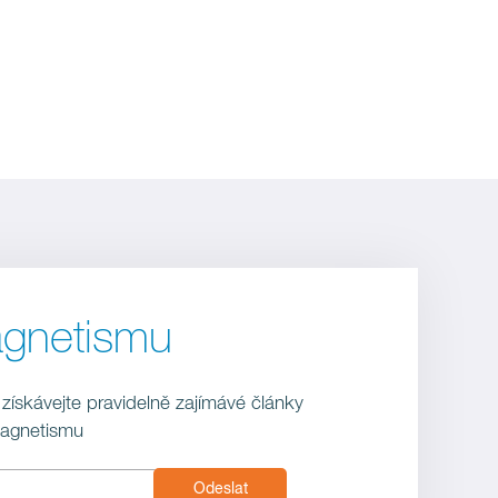
agnetismu
 získávejte pravidelně zajímávé články
magnetismu
Odeslat