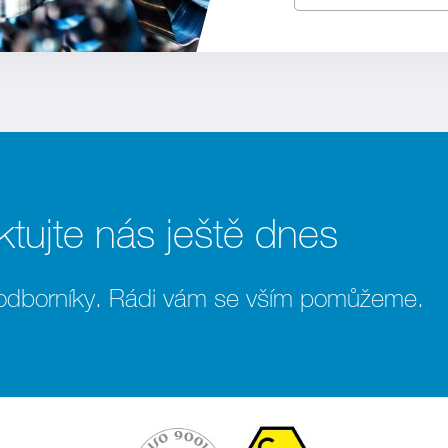
tujte nás ještě dnes
 odborníky. Rádi vám se vším pomůžeme.