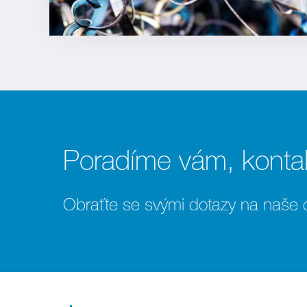
Poradíme vám, kontak
Obraťte se svými dotazy na naše