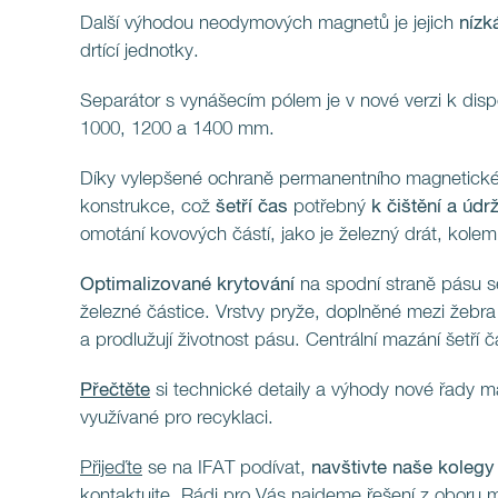
Další výhodou neodymových magnetů je jejich
nízk
drtící jednotky.
Separátor s vynášecím pólem je v nové verzi k disp
1000, 1200 a 1400 mm.
Díky vylepšené ochraně permanentního magnetickéh
konstrukce, což
šetří čas
potřebný
k čištění a
údr
omotání kovových částí, jako je železný drát, kolem 
Optimalizované krytování
na spodní straně pásu s
železné částice. Vrstvy pryže, doplněné mezi žebra
a prodlužují životnost pásu. Centrální mazání šetří
Přečtěte
si technické detaily a výhody nové řady ma
využívané pro recyklaci.
Přijeďte
se na IFAT podívat,
navštivte naše koleg
kontaktujte
. Rádi pro Vás najdeme řešení z oboru 