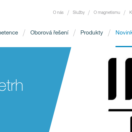
O nás
Služby
O magnetismu
K
etence
Oborová řešení
Produkty
Novin
etrh