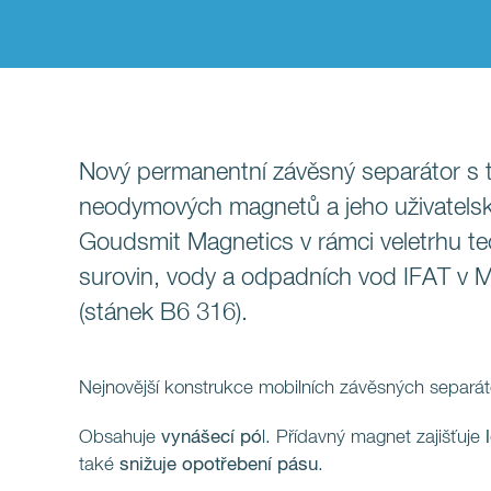
Nový permanentní závěsný separátor s 
neodymových magnetů a jeho uživatelsk
Goudsmit Magnetics v rámci veletrhu te
surovin, vody a odpadních vod IFAT v 
(stánek B6 316).
Nejnovější konstrukce mobilních závěsných separát
Obsahuje
vynášecí pó
l. Přídavný magnet zajišťuje
také
snižuje opotřebení pásu
.