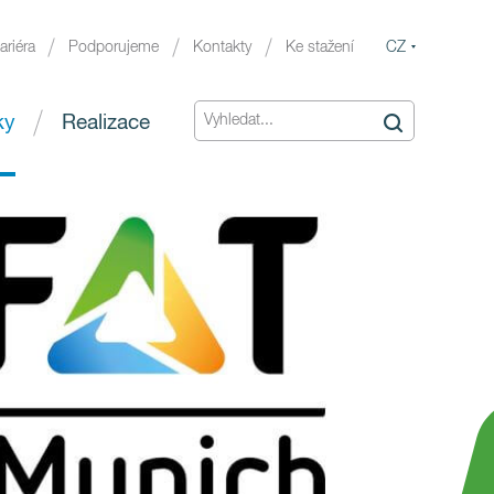
CZ
ariéra
Podporujeme
Kontakty
Ke stažení
ky
Realizace