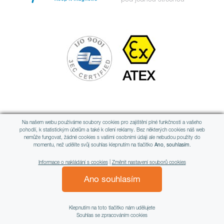
Člen mezinárodní skupiny
Na našem webu používáme soubory cookies pro zajištění plné funkčnosti a vašeho
pohodlí, k statistickým účelům a také k cílení reklamy. Bez některých cookies náš web
nemůže fungovat, žádné cookies s vašimi osobními údaji ale nebudou použity do
momentu, než udělíte svůj souhlas klepnutím na tlačítko
Ano, souhlasím.
Informace o nakládání s cookies
|
Změnit nastavení souborů cookies
Ano souhlasím
All rights reserved © WAMAG, spol. s r.o.
Klepnutím na toto tlačítko nám udělujete
Souhlas se zpracováním cookies