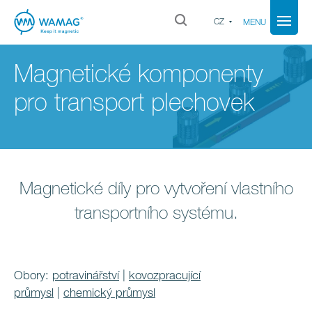
CZ
MENU
Magnetické komponenty
pro transport plechovek
Magnetické díly pro vytvoření vlastního
transportního systému.
Obory:
potravinářství
|
kovozpracující
průmysl
|
chemický průmysl