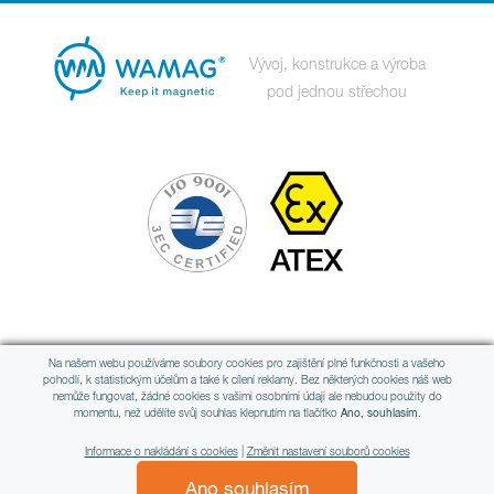
Vývoj, konstrukce a výroba
pod jednou střechou
Člen mezinárodní skupiny
Na našem webu používáme soubory cookies pro zajištění plné funkčnosti a vašeho
pohodlí, k statistickým účelům a také k cílení reklamy. Bez některých cookies náš web
nemůže fungovat, žádné cookies s vašimi osobními údaji ale nebudou použity do
momentu, než udělíte svůj souhlas klepnutím na tlačítko
Ano, souhlasím.
Informace o nakládání s cookies
|
Změnit nastavení souborů cookies
Ano souhlasím
All rights reserved © WAMAG, spol. s r.o.