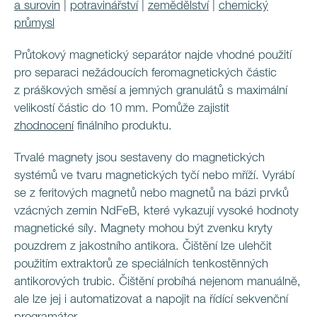
a surovin
|
potravinářství
|
zemědělství
|
chemický
průmysl
Průtokový magnetický separátor najde vhodné použití
pro separaci nežádoucích feromagnetických částic
z práškových směsí a jemných granulátů s maximální
velikostí částic do 10 mm. Pomůže zajistit
zhodnocení
finálního produktu.
Trvalé magnety jsou sestaveny do magnetických
systémů ve tvaru magnetických tyčí nebo mříží. Vyrábí
se z feritových magnetů nebo magnetů na bázi prvků
vzácných zemin NdFeB, které vykazují vysoké hodnoty
magnetické síly. Magnety mohou být zvenku kryty
pouzdrem z jakostního antikora. Čištění lze ulehčit
použitím extraktorů ze speciálních tenkostěnných
antikorových trubic. Čištění probíhá nejenom manuálně,
ale lze jej i automatizovat a napojit na řídící sekvenční