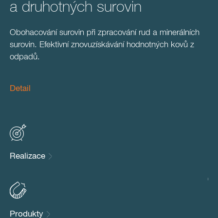
a druhotných surovin
z
ale
ní
Obohacování surovin při zpracování rud a minerálních
Oc
surovin. Efektivní znovuzískávání hodnotných kovů z
su
odpadů.
De
Detail
Re
Realizace
Pr
Produkty