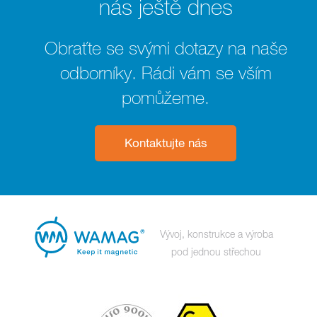
nás ještě dnes
Obraťte se svými dotazy na naše
odborníky. Rádi vám se vším
pomůžeme.
Kontaktujte nás
Vývoj, konstrukce a výroba
pod jednou střechou