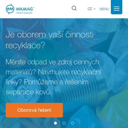
CZ
MENU
Je oborem vaší činnosti
recyklace?
Měníte odpad ve zdroj cenných
materiálů? Navrhujete recyklační
linky? Pomůžeme s řešením
separace kovů.
Oborová řešení