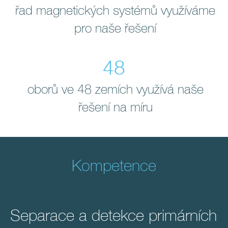
řad magnetických systémů využíváme
pro naše řešení
48
oborů ve 48 zemích využívá naše
řešení na míru
Kompetence
Separace a detekce primárních
O