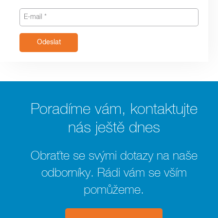
Odeslat
Poradíme vám, kontaktujte
nás ještě dnes
Obraťte se svými dotazy na naše
odborníky. Rádi vám se vším
pomůžeme.