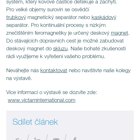
systém, který kovové částice detekuje a zachytí.
Pro velké objemy surovin se osvědčí
trubkový
magnetický separátor nebo
kaskádový
separátor. Pro kontinuální procesy s nízkým
znečištěním feromagnetiky je určený deskový
magnet
.
Do stávajících dopravních cest je možné zabudovat
deskový magnet do
skluzu
. Naše bohaté zkušenosti
rádi využijeme k vyřešení vašeho problému.
Neváhejte nás
kontaktovat
nebo navštivte naše kolegy
na výstavě.
Více informací o výstavě se dozvíte zde:
www.victaminternational.com
Sdílet článek