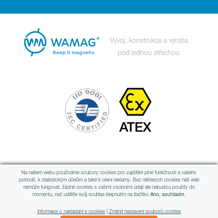
Vývoj, konstrukce a výroba
pod jednou střechou
Člen mezinárodní skupiny
Na našem webu používáme soubory cookies pro zajištění plné funkčnosti a vašeho
pohodlí, k statistickým účelům a také k cílení reklamy. Bez některých cookies náš web
nemůže fungovat, žádné cookies s vašimi osobními údaji ale nebudou použity do
momentu, než udělíte svůj souhlas klepnutím na tlačítko
Ano, souhlasím.
Informace o nakládání s cookies
|
Změnit nastavení souborů cookies