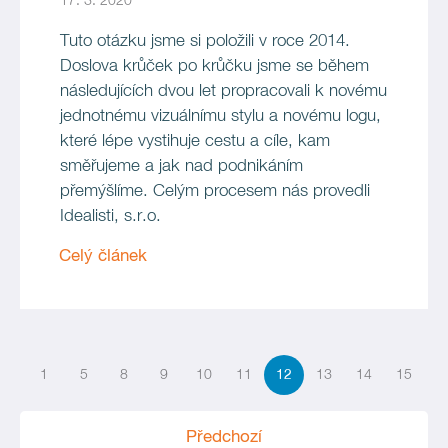
17. 3. 2020
Tuto otázku jsme si položili v roce 2014.
Doslova krůček po krůčku jsme se během
následujících dvou let propracovali k novému
jednotnému vizuálnímu stylu a novému logu,
které lépe vystihuje cestu a cíle, kam
směřujeme a jak nad podnikáním
přemýšlíme. Celým procesem nás provedli
Idealisti, s.r.o.
Celý článek
1
5
8
9
10
11
12
13
14
15
Předchozí