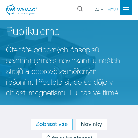
CZ
MENU
Publikujeme
Čtenáře odborných časopisů
seznamujeme s novinkami u našich
strojů a oborově zaměřeným
řešením. Přečtěte si, co se děje v
oblasti magnetismu i u nás ve firmě.
Sort: 1 1
Zobrazit vše
Novinky