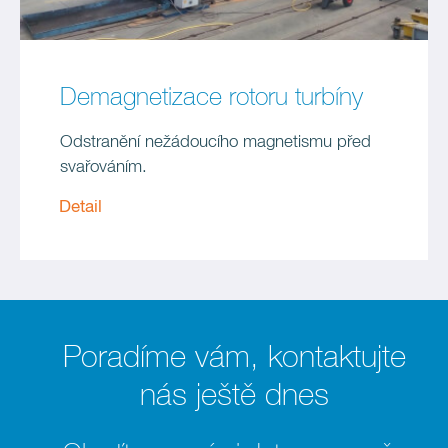
Demagnetizace rotoru turbíny
Odstranění nežádoucího magnetismu před
svařováním.
Detail
Poradíme vám, kontaktujte
nás ještě dnes