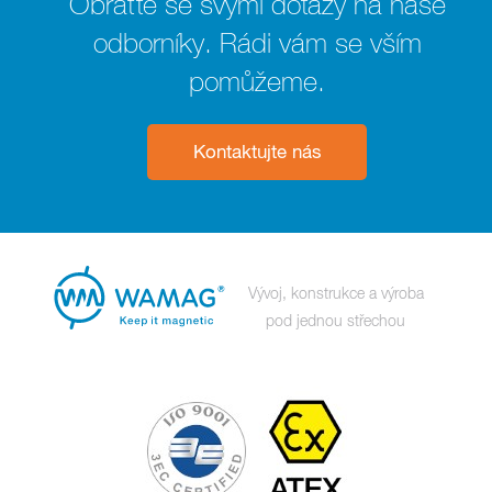
Obraťte se svými dotazy na naše
odborníky. Rádi vám se vším
pomůžeme.
Kontaktujte nás
Vývoj, konstrukce a výroba
pod jednou střechou