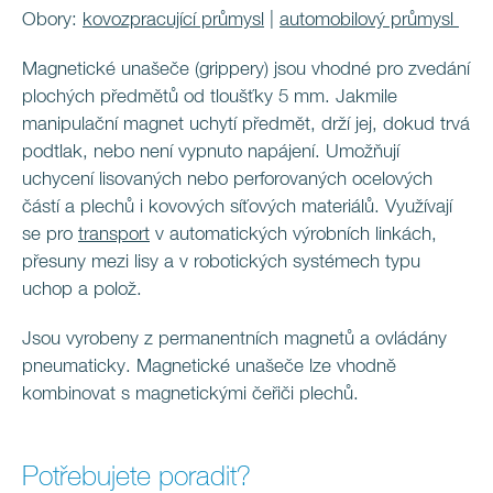
Obory:
kovozpracující průmysl
|
automobilový průmysl
Magnetické unašeče (grippery) jsou vhodné pro zvedání
plochých předmětů od tloušťky 5 mm. Jakmile
manipulační magnet uchytí předmět, drží jej, dokud trvá
podtlak, nebo není vypnuto napájení. Umožňují
uchycení lisovaných nebo perforovaných ocelových
částí a plechů i kovových síťových materiálů. Využívají
se pro
transport
v automatických výrobních linkách,
přesuny mezi lisy a v robotických systémech typu
uchop a polož.
Jsou vyrobeny z permanentních magnetů a ovládány
pneumaticky. Magnetické unašeče lze vhodně
kombinovat s magnetickými čeřiči plechů.
Potřebujete poradit?