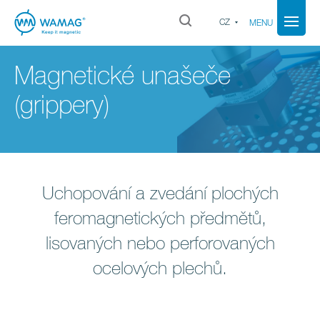
CZ
MENU
Magnetické unašeče
(grippery)
Uchopování a zvedání plochých
feromagnetických předmětů,
lisovaných nebo perforovaných
ocelových plechů.