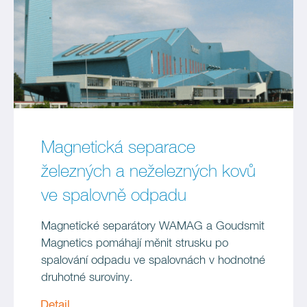
Magnetická separace
železných a neželezných kovů
ve spalovně odpadu
Magnetické separátory WAMAG a Goudsmit
Magnetics pomáhají měnit strusku po
spalování odpadu ve spalovnách v hodnotné
druhotné suroviny.
Detail