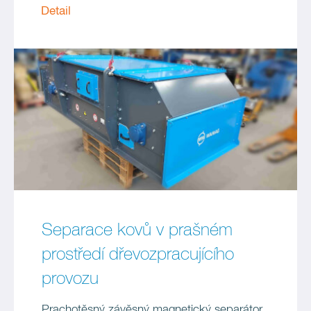
Detail
Separace kovů v prašném
prostředí dřevozpracujícího
provozu
Prachotěsný závěsný magnetický separátor