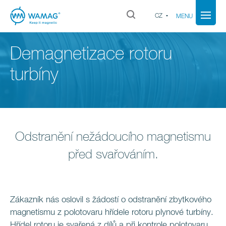
CZ
MENU
Demagnetizace rotoru
turbíny
Odstranění nežádoucího magnetismu
před svařováním.
Zákazník nás oslovil s žádostí o odstranění zbytkového
magnetismu z polotovaru hřídele rotoru plynové turbíny.
Hřídel rotoru je svařená z dílů a při kontrole polotovaru