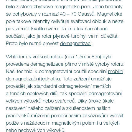
bylo zjištěno zbytkové magnetické pole. Jeho hodnoty
se pohybovaly v rozmezí 40 – 70 Gaussů. Magnetické
pole takové intenzity ovlivňuje svařovací oblouk a nelze
pak zaručit kvalitu sváru. Ta je u tak namáhané
součásti, jako je rotor plynové turbíny, velmi důležitá.
Proto bylo nutné provést
demagnetizaci
.
Vzhledem k velikosti rotoru (cca 1,5m x 8 m) byla
provedena
demagnetizace přímo v místě
výroby rotoru.
Naši technici k odmagnetování použili speciální
mobilní
demagnetizační jednotku
. Toto zařízení umožňuje
provádět jak standardní odmagnetování menších
a tenčích ocelových dílů, tak speciální odmagnetování
velkých výkovků nebo svařenců. Díky široké škále
nastavení našeho zařízení a zkušenostem našich
pracovníků můžeme pomoci našim zákazníkům vyřešit
potíže s nežádoucím magnetickým polem i u velkých
nebo neobvyklých výkovků.