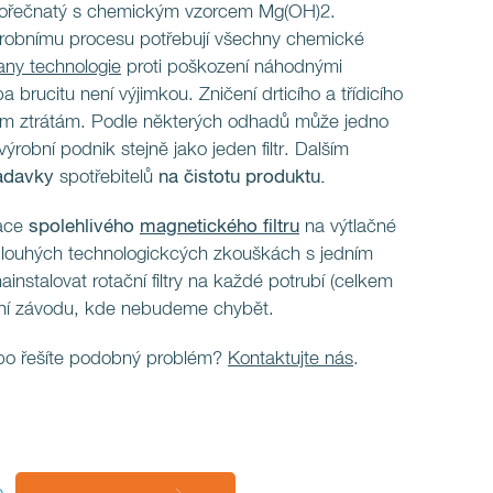
d hořečnatý s chemickým vzorcem Mg(OH)2.
obnímu procesu potřebují všechny chemické
any technologie
proti poškození náhodnými
 brucitu není výjimkou. Zničení drticího a třídicího
ým ztrátám. Podle některých odhadů může jedno
výrobní podnik stejně jako jeden filtr. Dalším
adavky
spotřebitelů
na čistotu
produktu.
lace
spolehlivého
magnetického filtru
na výtlačné
 dlouhých technologickcých zkouškách s jedním
ainstalovat rotační filtry na každé potrubí (celkem
ření závodu, kde nebudeme chybět.
ebo řešíte podobný problém?
Kontaktujte nás
.