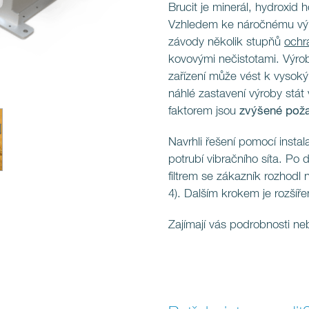
Brucit je minerál, hydroxi
Vzhledem ke náročnému výr
závody několik stupňů
ochr
kovovými nečistotami. Výroba
zařízení může vést k vysok
náhlé zastavení výroby stát 
faktorem jsou
zvýšené pož
Navrhli řešení pomocí insta
potrubí vibračního síta. Po
filtrem se zákazník rozhodl n
4). Dalším krokem je rozší
Zajímají vás podrobnosti n