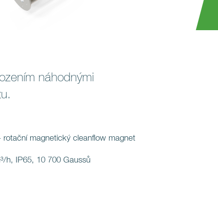
oškozením náhodnými
tu.
rotační magnetický cleanflow magnet
³/h, IP65, 10 700 Gaussů
: