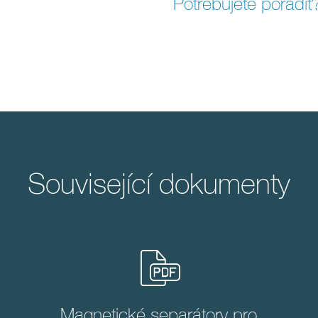
Potřebujete poradit
Související dokumenty
Magnetické separátory pro