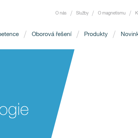
O nás
Služby
O magnetismu
K
etence
Oborová řešení
Produkty
Novin
ogie