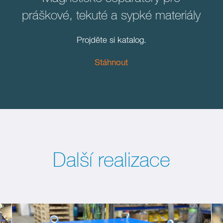
práškové, tekuté a sypké materiály
Projděte si katalog.
Stáhnout
Další realizace