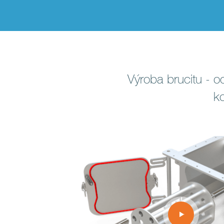
Výroba brucitu - o
ko